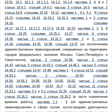
13.51
,
14.1
,
14.1.1
,
14.1.1-1
,
14.1.2
,
14.1.4
,
частями 3
,
4
,
6
и
7
статьи 14.4.1
,
статьей 14.4.3
,
частью 3 статьи 14.5
,
частью 2
статьи 14.9
,
статьями 14.10
-
14.12
,
частями 1 -
4.1
,
5.1
-
8 статьи
14.13
,
статьями 14.14
,
14.15.2
,
14.15.3
,
частями 1
и
2 статьи
14.16
,
статьями
14.17
,
14.17.1
,
14.17.2
,
14.17.4
,
14.18
,
14.23
,
частями 1
,
2
,
5
,
8
статьи 14.25
,
статьями 14.25.1
,
14.27
,
частью 6 статьи
14.28
,
частью 2 статьи 14.31.2
,
частями 1
и
5 статьи
14.34
,
статьями 14.35
,
14.36
,
статьей 14.37
(за исключением
административных правонарушений, совершенных на территориях
городов федерального значения Москвы, Санкт-Петербурга и
Севастополя),
частью 2 статьи 14.38
,
частью 3 статьи
14.43
,
частью 3 статьи 14.43.1
,
статьей 14.46.1
,
частью 5 статьи
14.46.2
,
статьями 14.47
,
14.48
,
частями 1
-
5 статьи 14.51
,
статьей
14.53.1
,
частью 2 статьи 14.54
,
статьями
14.56
,
14.56.1
,
14.58
,
14.59
,
14.60
,
14.62
,
частью 2 статьи
14.63
,
статьями 14.65
-
14.67
,
15.3
-
15.12
,
частью 11 статьи
15.23.1
,
частями 5.1
и
5.2 статьи 15.25
,
статьей 15.26
,
частью 1
статьи 15.26.1
,
частью 1 статьи 15.26.2
(в части ограничения
времени работы),
частями 1.1
-
3
(об административных
правонарушениях в сфере скупки, купли-продажи драгоценных