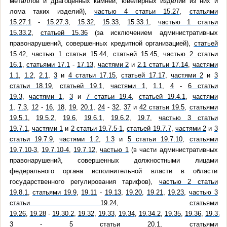
металлов и драгоценных камней, ювелирных изделий из них и
лома таких изделий),
частью 4 статьи 15.27
,
статьями
15.27.1
-
15.27.3
,
15.32
,
15.33
,
15.33.1
,
частью 1 статьи
15.33.2
,
статьей 15.36
(за исключением административных
правонарушений, совершенных кредитной организацией),
статьей
15.42
,
частью 1 статьи 15.44
,
статьей 15.45
,
частью 2 статьи
16.1
,
статьями 17.1
-
17.13
,
частями 2
и
2.1 статьи 17.14
,
частями
1.1
,
1.2
,
2.1
,
3
и
4 статьи 17.15
,
статьей 17.17
,
частями 2
и
3
статьи 18.19
,
статьей 19.1
,
частями 1
,
1.1
,
4
-
6 статьи
19.3
,
частями 1
,
3
и
7 статьи 19.4
,
статьей 19.4.1
,
частями
1
,
7.3
,
12
-
16
,
18
,
19
,
20.1
,
24
-
32
,
37
и
42 статьи 19.5
,
статьями
19.5.1
,
19.5.2
,
19.6
,
19.6.1
,
19.6.2
,
19.7
,
частью 3 статьи
19.7.1
,
частями 1
и
2 статьи 19.7.5-1
,
статьей 19.7.7
,
частями 2
и
3
статьи 19.7.9
,
частями 1.2
,
1.3
и
5 статьи 19.7.10
,
статьями
19.7.10-3
,
19.7.10-4
,
19.7.12
,
частью 1
(в части административных
правонарушений, совершенных должностными лицами
федерального органа исполнительной власти в области
государственного регулирования тарифов),
частью 2 статьи
19.8.1
,
статьями 19.9
,
19.11
-
19.13
,
19.20
,
19.21
,
19.23
,
частью 3
статьи 19.24
,
статьями
19.26
,
19.28
-
19.30.2
,
19.32
,
19.33
,
19.34
,
19.34.2
,
19.35
,
19.36
,
19.37
,
3
-
5 статьи 20.1
,
статьями