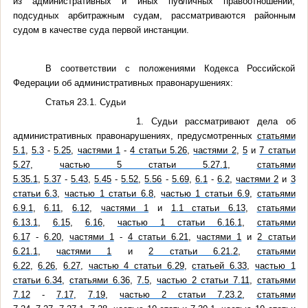
из административных и иных публичных правоотношений,
подсудных арбитражным судам, рассматриваются районным
судом в качестве суда первой инстанции.
В соответствии с положениями Кодекса Российской
Федерации об административных правонарушениях:
Статья 23.1. Судьи
1. Судьи рассматривают дела об
административных правонарушениях, предусмотренных
статьями
5.1
,
5.3
-
5.25
,
частями 1
-
4 статьи 5.26
,
частями 2
,
5
и
7 статьи
5.27
,
частью 5 статьи 5.27.1
,
статьями
5.35.1
,
5.37
-
5.43
,
5.45
-
5.52
,
5.56
-
5.69
,
6.1
-
6.2
,
частями 2
и
3
статьи 6.3
,
частью 1 статьи 6.8
,
частью 1 статьи 6.9
,
статьями
6.9.1
,
6.11
,
6.12
,
частями 1
и
1.1 статьи 6.13
,
статьями
6.13.1
,
6.15
,
6.16
,
частью 1 статьи 6.16.1
,
статьями
6.17
-
6.20
,
частями 1
-
4 статьи 6.21
,
частями 1
и
2 статьи
6.21.1
,
частями 1
и
2 статьи 6.21.2
,
статьями
6.22
,
6.26
,
6.27
,
частью 4 статьи 6.29
,
статьей 6.33
,
частью 1
статьи 6.34
,
статьями 6.36
,
7.5
,
частью 2 статьи 7.11
,
статьями
7.12
-
7.17
,
7.19
,
частью 2 статьи 7.23.2
,
статьями