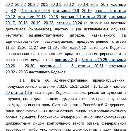
20.2
,
20.2.2
,
20.2.3
,
20.3
,
20.3.1
,
20.3.2
-
20.3.4
,
20.5
-
20.7
,
частями
2
,
4.2
-
4.5 статьи 20.8
,
статьями 20.9
,
20.10
,
частью 4 статьи
20.12
,
статьями 20.13
,
20.15
,
частью 1.1 статьи 20.16
,
статьями
20.17
,
20.18
,
20.19
,
20.23
,
статьей 20.24
(в отношении частных
детективов (охранников),
частью 1
(за исключением случаев
неуплаты административного штрафа, назначенного за
административное правонарушение, предусмотренное
статьей
11.23
,
11.26
,
11.27
или
11.29
либо
главой 12
настоящего Кодекса,
совершенное на транспортном средстве, зарегистрированном в
иностранном государстве),
частями 2
,
4
и
5 статьи 20.25
,
статьями
20.26
-
20.30
,
частями 1
-
3 статьи 20.31
,
статьями
20.32
-
20.35
настоящего Кодекса.
1.1. Дела об административных правонарушениях,
предусмотренных
статьями 7.32.6
,
15.1
,
15.14
-
15.15.16
и
частью
20 статьи 19.5
настоящего Кодекса, рассматриваются судьями в
случаях, если дело о таком административном правонарушении
возбуждено инспектором Счетной палаты Российской Федерации,
либо уполномоченным должностным лицом контрольно-счетного
органа субъекта Российской Федерации, либо уполномоченным
должностным лицом контрольно-счетного органа федеральной
территории, либо уполномоченным должностным лицом органа