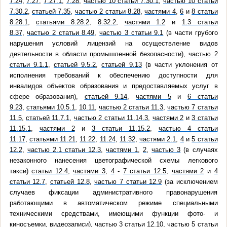
7.24
,
7.27
,
7.27.1
,
7.28
,
частью 10 статьи 7.30.1
,
частью 10 статьи
7.30.2
,
статьей 7.35
,
частью 2 статьи 8.28
,
частями 4
,
6
и
8 статьи
8.28.1
,
статьями 8.28.2
,
8.32.2
,
частями 1.2
и
1.3 статьи
8.37
,
частью 2 статьи 8.49
,
частью 3 статьи 9.1
(в части грубого
нарушения условий лицензий на осуществление видов
деятельности в области промышленной безопасности),
частью 2
статьи 9.1.1
,
статьей 9.5.2
,
статьей 9.13
(в части уклонения от
исполнения требований к обеспечению доступности для
инвалидов объектов образования и предоставляемых услуг в
сфере образования),
статьей 9.14
,
частями 5
и
6 статьи
9.23
,
статьями 10.5.1
,
10.11
,
частью 2 статьи 11.3
,
частью 7 статьи
11.5
,
статьей 11.7.1
,
частью 2 статьи 11.14.3
,
частями 2
и
3 статьи
11.15.1
,
частями 2
и
3 статьи 11.15.2
,
частью 4 статьи
11.17
,
статьями 11.21
,
11.22
,
11.24
,
11.32
,
частями 2.1
,
4
и
5 статьи
12.2
,
частью 2.1 статьи 12.3
,
частями 1
,
2
,
частью 3
(в случаях
незаконного нанесения цветографической схемы легкового
такси)
статьи 12.4
,
частями 3
,
4
-
7 статьи 12.5
,
частями 2
и
4
статьи 12.7
,
статьей 12.8
,
частью 7 статьи 12.9
(за исключением
случаев фиксации административного правонарушения
работающими в автоматическом режиме специальными
техническими средствами, имеющими функции фото- и
киносъемки, видеозаписи),
частью 3 статьи 12.10
,
частью 5 статьи