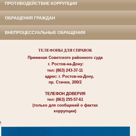
ПРОТИВОДЕЙСТВИЕ КОРРУПЦИИ
ОБРАЩЕНИЯ ГРАЖДАН
ВНЕПРОЦЕССУАЛЬНЫЕ ОБРАЩЕНИЯ
ТЕЛЕФОНЫ ДЛЯ СПРАВОК
Приемная Советского районного суда
г. Ростов-на-Дону:
тел: (863) 243-37-11
адрес: г. Ростов-на-Дону,
пр. Стачки, 200/2
ТЕЛЕФОН ДОВЕРИЯ
тел: (863) 255-57-61
(только для сообщений о фактах
коррупции)
!