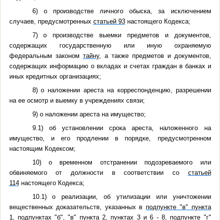
6) о производстве личного обыска, за исключением
случаев, предусмотренных
статьей 93
настоящего Кодекса;
7) о производстве выемки предметов и документов,
содержащих государственную или иную охраняемую
федеральным законом
тайну
, а также предметов и документов,
содержащих информацию о вкладах и счетах граждан в банках и
иных кредитных организациях;
8) о наложении ареста на корреспонденцию, разрешении
на ее осмотр и выемку в учреждениях связи;
9) о наложении ареста на имущество;
9.1) об установлении срока ареста, наложенного на
имущество, и его продлении в порядке, предусмотренном
настоящим Кодексом;
10) о временном отстранении подозреваемого или
обвиняемого от должности в соответствии со
статьей
114
настоящего Кодекса;
10.1) о реализации, об утилизации или уничтожении
вещественных доказательств, указанных в
подпункте "в" пункта
1
,
подпунктах "б"
,
"в" пункта 2
,
пунктах 3
и
6
-
8
,
подпункте "г"