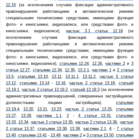
12.15
(за исключением случаев фиксации административного
правонарушения работающими в автоматическом режиме
специальными техническими средствами, имеющими функции
фото- и киносъемки, видеозаписи, или средствами фото- и
киносъемки, видеозаписи),
частью 3.1 статьи 12.16
(за
исключением случаев фиксации административного
правонарушения работающими в автоматическом режиме
специальными техническими средствами, имеющими функции
фото- и киносъемки, видеозаписи, или средствами фото- и
киносъемки, видеозаписи),
статьями 12.24
,
12.26
,
частями 2
и
3
статьи 12.27
,
статьями 12.34
,
12.35
,
13.2.1
,
частями 1
и
2 статьи
13.5
,
статьями 13.10
,
13.11
,
13.11.1
,
13.11.2
,
частью 5 статьи
13.12
,
статьями 13.14
-
13.16
,
частью 2 статьи 13.18
,
статьей
13.19.1
,
частью 2 статьи 13.19.2
,
статьей 13.19.3
(за исключением
административных правонарушений, совершенных застройщиком,
должностными лицами застройщика),
статьями
13.19.4
,
13.20
,
13.21
,
13.23
,
частью 2 статьи 13.25
,
статьями
13.27
,
13.28
,
частями 1.1
,
2
-
4 статьи 13.31
,
статьями
13.33
,
13.34
,
частью 2 статьи 13.35
,
частью 2 статьи 13.36
,
частью
2 статьи 13.37
,
статьями 13.38
,
13.39
,
частями 2.1
,
4
-
7 статьи
13.40
,
статьями 13.41
-
13.49
,
частями 2
и
3 статьи 13.50
,
статьями