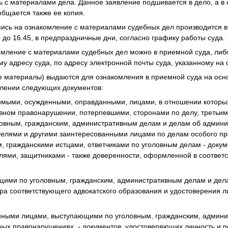
ь с материалами дела. Данное заявление подшивается в дело, а в
общается также ее копия.
пись на ознакомление с материалами судебных дел производится в 
0 до 16.45, в предпраздничные дни, согласно графику работы суда.
комление с материалами судебных дел можно в приемной суда, либ
ому адресу суда, по адресу электронной почты суда, указанному на
е материалы) выдаются для ознакомления в приемной суда на ос
влении следующих документов:
имыми, осужденными, оправданными, лицами, в отношении которых
ивном правонарушении, потерпевшими, сторонами по делу, третьи
ловным, гражданским, административным делам и делам об админ
телями и другими заинтересованными лицами по делам особого пр
, гражданскими истцами, ответчиками по уголовным делам - доку
елями, защитниками - также доверенности, оформленной в соответ
ющими по уголовным, гражданским, административным делам и дел
ра соответствующего адвокатского образования и удостоверения ли
анными лицами, выступающими по уголовным, гражданским, админ
ных правонарушениях, - документов, удостоверяющих личность и 