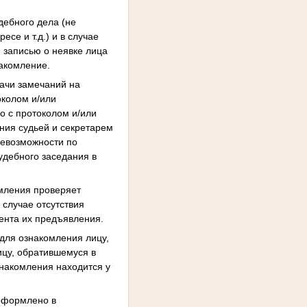
дебного дела (не
се и т.д.) и в случае
 записью о неявке лица
акомление.
ачи замечаний на
околом и/или
о с протоколом и/или
ния судьей и секретарем
невозможности по
удебного заседания в
омления проверяет
случае отсутствия
ента их предъявления.
 для ознакомления лицу,
ицу, обратившемуся в
знакомления находится у
 оформлено в