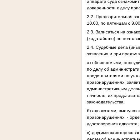
аппарата суда ознакомит
доверенности к делу при
2.2. Предварительная за
18.00, по пятницам с 9.0
2.3. Записаться на озна
(ходатайство) по почтов
2.4. Судебные дела (ины
заявления и при предъя
а) обвиняемыми, подсуд
по делу об администрат
представителями по уго
правонарушениях, заяви
административным делам
личность, их представит
законодательства;
б) адвокатами, выступа
правонарушениях, - орде
удостоверения адвоката;
в) другими заинтересов
делам об административ