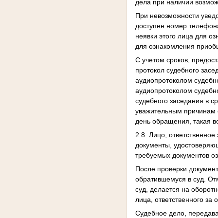
дела при наличии возмож
При невозможности уведо
доступен номер телефона,
неявки этого лица для о
для ознакомления приобщ
С учетом сроков, предо
протокол судебного засе
аудиопротоколом судебно
аудиопротоколом судебно
судебного заседания в с
уважительным причинам о
день обращения, такая в
2.8. Лицо, ответственно
документы, удостоверяющ
требуемых документов о
После проверки документ
обратившемуся в суд. От
суд, делается на оборот
лица, ответственного за 
Судебное дело, передава