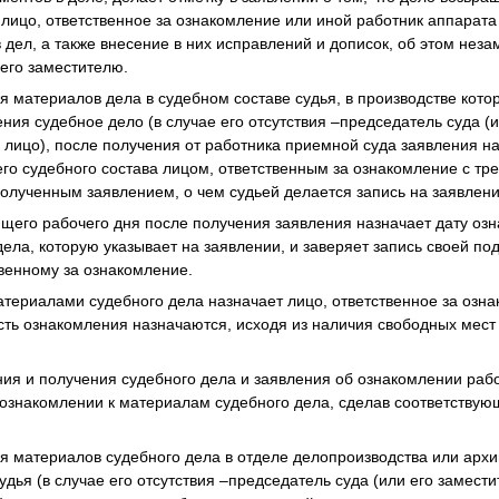
лицо, ответственное за ознакомление или иной работник аппарата
дел, а также внесение в них исправлений и дописок, об этом нез
его заместителю.
я материалов дела в судебном составе судья, в производстве кото
ния судебное дело (в случае его отсутствия –председатель суда (и
лицо), после получения от работника приемной суда заявления н
его судебного состава лицом, ответственным за ознакомление с т
 полученным заявлением, о чем судьей делается запись на заявлен
щего рабочего дня после получения заявления назначает дату оз
ела, которую указывает на заявлении, и заверяет запись своей по
твенному за ознакомление.
териалами судебного дела назначает лицо, ответственное за озна
сть ознакомления назначаются, исходя из наличия свободных мес
ия и получения судебного дела и заявления об ознакомлении рабо
ознакомлении к материалам судебного дела, сделав соответствую
ия материалов судебного дела в отделе делопроизводства или архи
дья (в случае его отсутствия –председатель суда (или его замести