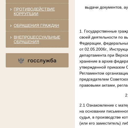
выдачи документов, а
ПРОТИВОДЕЙСТВИЕ
КОРРУПЦИИ
ОБРАЩЕНИЯ ГРАЖДАН
1. Государственные граж
ВНЕПРОЦЕССУАЛЬНЫЕ
своей деятельности по в
ОБРАЩЕНИЯ
Федерации, федеральным
от 02.05.2006г., Инстру
департамента при Верхов
хранение в архив федера
утвержденной приказом С
Регламентом организации
председателем Советског
правовыми актами, регл
2
2.1 Ознакомление с мат
на основании письменног
судья, в производстве ко
(или его заместитель) л