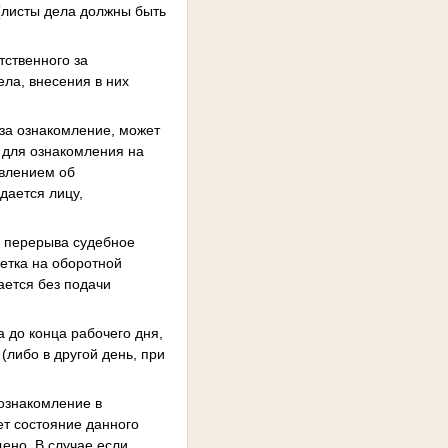
(листы дела должны быть
тственного за
ела, внесения в них
 за ознакомление, может
 для ознакомления на
явлением об
дается лицу,
я перерыва судебное
метка на оборотной
ается без подачи
а до конца рабочего дня,
либо в другой день, при
 ознакомление в
ет состояние данного
щено. В случае если