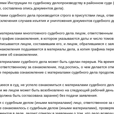
иями Инструкции по судебному делопроизводству в районном суде 
 составлена опись документов дела).
ами судебного дела производится строго в присутствии лица, отве
сключения случаев изъятия и уничтожения документов судебного д
 материалами многотомного судебного дела лицом, ответственным
 график ознакомления, в котором указываются даты и число томов
писывается лицом, составившим его, и лицом, обратившимся с за
накомления подшивается в материалы дела, а копия графика пере
нием об ознакомлении.
материалами судебного дела может быть сделан перерыв. На врем
 ответственному за ознакомление, под роспись, о чем делается от
е перерыва ознакомление с материалами судебного дела продолж
шееся в суд, не успело ознакомиться с материалами судебного дел
м же лицом может быть возобновлено на следующий рабочий день (
должна быть согласована заранее) без подачи заявления.
я с судебным делом (иными материалами) лицо, ответственное за
ое ознакомилось с судебным делом (иными материалами), проверя
ментов в деле, делает отметку в заявлении о том, что дело возвра