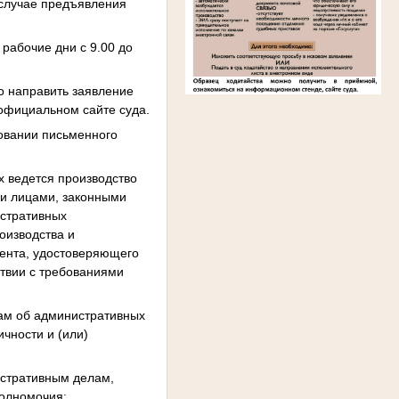
 случае предъявления
рабочие дни с 9.00 до
о направить заявление
 официальном сайте суда.
новании письменного
 ведется производство
ми лицами, законными
истративных
оизводства и
мента, удостоверяющего
ствии с требованиями
ам об административных
чности и (или)
истративным делам,
полномочия;