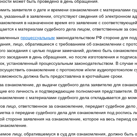
ности может быть проведено в день обращения.
мить заявителя о дате и времени ознакомления с материалами су
 указанный в заявлении, отсутствуют сведения об электронном адре
знакомления в назначенное время его заявление с соответствующей
ается к материалам судебного дела лицом, ответственным за озн
ставленных
процессуальным
законодательством РФ стороне для под
дания, лицо, обратившееся с требованием об ознакомлении с прот
го заседания с целью подачи замечаний, должно быть ознакомлен
го заседания в день обращения, но после изготовления и подписа
рок, установленный процессуальным законодательством. В случае 
существить ознакомление с протоколом и/или аудиопротоколом с
озможность должна быть предоставлена в кротчайшие сроки.
е за ознакомление, до выдачи судебного дела заявителю для ознак
ие его личность и подтверждающие полномочия представителя. В 
знакомление с материалами судебного дела откладывается до мом
ов лицо, ответственное за ознакомление, передает судебное дело
метка о передаче судебного дела для ознакомления под роспись л
ной стороне заявления на ознакомление, которое на весь период о
ознакомление.
емое лицу, обратившемуся в суд для ознакомления, должно быть