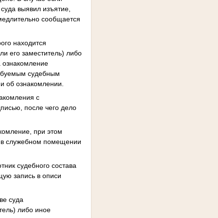
 суда выявил изъятие,
амедлительно сообщается
рого находится
ли его заместитель) либо
а ознакомление
ребуемым судебным
ии об ознакомлении.
накомления с
дписью, после чего дело
комление, при этом
т в служебном помещении
тник судебного состава
щую запись в описи
ве суда
тель) либо иное