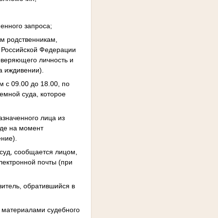
енного запроса;
им родственникам,
 Российской Федерации
товеряющего личность и
а иждивении).
 с 09.00 до 18.00, по
иемной суда, которое
азначенного лица из
где на момент
ние).
 суд, сообщается лицом,
лектронной почты (при
витель, обратившийся в
с материалами судебного