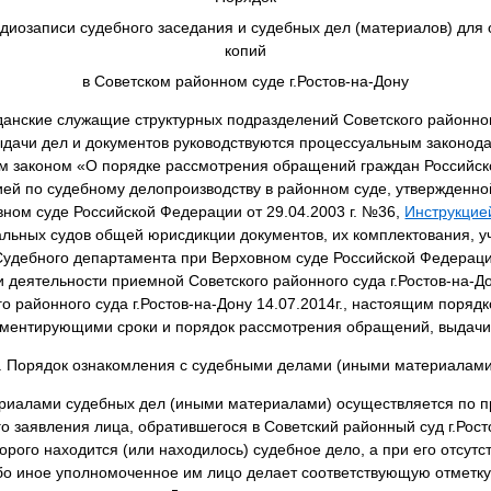
удиозаписи судебного заседания и судебных дел (материалов) для 
копий
в Советском районном суде г.Ростов-на-Дону
данские служащие структурных подразделений Советского районного
ыдачи дел и документов руководствуются процессуальным законод
 законом «О порядке рассмотрения обращений граждан Российс
кцией по судебному делопроизводству в районном суде, утвержденн
ном суде Российской Федерации от 29.04.2003 г. №36,
Инструкцие
льных судов общей юрисдикции документов, их комплектования, уч
удебного департамента при Верховном суде Российской Федераци
 деятельности приемной Советского районного суда г.Ростов-на-Д
о районного суда г.Ростов-на-Дону 14.07.2014г., настоящим поряд
аментирующими сроки и порядок рассмотрения обращений, выдачи 
. Порядок ознакомления с судебными делами (иными материалами
ериалами судебных дел (иными материалами) осуществляется по п
о заявления лица, обратившегося в Советский районный суд г.Рост
торого находится (или находилось) судебное дело, а при его отсутс
ибо иное уполномоченное им лицо делает соответствующую отметку