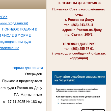
ТЕЛЕФОНЫ ДЛЯ СПРАВОК
Приемная Советского районного
суда
УГАХ
г. Ростов-на-Дону:
ний (ходатайств)
тел: (863) 243-37-11
ПОРЯДОК ПОДАЧИ В
адрес: г. Ростов-на-Дону,
пр. Стачки, 200/2
 ЧИСЛЕ В ФОРМЕ
председателем суда
ТЕЛЕФОН ДОВЕРИЯ
аспоряжение
тел: (863) 255-57-61
(только для сообщений о фактах
коррупции)
версия для печати
!
Утвержден
Приказом председателя
ого суда г.Ростов-на-Дону
Г.А. Мартыновым
от 17.11.2025 № 183-од