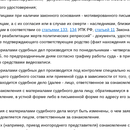
ного удостоверения;
ицами при наличии законного основания - мотивированного письм
цам, а с их согласия или в случае их смерти - наследникам, близк
ам в соответствии со
статьями 133
,
134
УПК РФ,
статьей 11
Закона
"О реабилитации жертв политических репрессий" - документа, удос
же подтверждающего соответствующее родство (факт нахождения н
ериалами судебных дел производится по понедельникам - четвергам
45, по предпраздничным дням согласно графику работы суда - в пр
о средствами видеозаписи.
ериалами судебных дел производится под контролем специально н
щего судебного состава или приемной суда в зависимости от того, 
аходится судебное дело (далее - лицо, ответственное за ознакомле
знакомления с материалами судебного дела лицу, обратившемуся в
мление, в устной форме либо в письменной форме по адресу его э
ия с материалами судебного дела могут быть изменены, о чем зая
едомляется лицом, ответственным за ознакомление.
х (например, приезд иногороднего представителя) ознакомление 