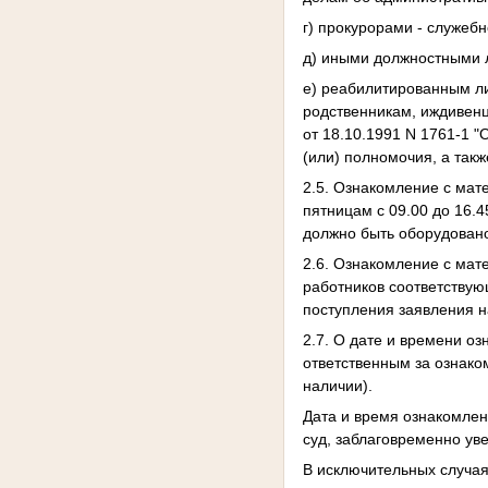
г) прокурорами - служеб
д) иными должностными л
е) реабилитированным ли
родственникам, иждивенц
от 18.10.1991 N 1761-1 
(или) полномочия, а так
2.5. Ознакомление с мат
пятницам с 09.00 до 16.
должно быть оборудован
2.6. Ознакомление с мат
работников соответствую
поступления заявления н
2.7. О дате и времени о
ответственным за ознако
наличии).
Дата и время ознакомлен
суд, заблаговременно ув
В исключительных случая