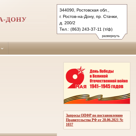
344090, Ростовская обл.,
г. Ростов-на-Дону, пр. Стачки,
А-ДОНУ
д. 200/2
Тел.: (863) 243-37-11 (т/ф)
Sovetsky.ros@sudrf.ru
развернуть
показать на карте
Запросы ОПФР по постановлению
Правительства РФ от 28.06.2021 №
1037