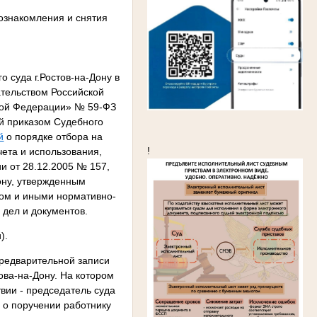
ознакомления и снятия
 суда г.Ростов-на-Дону в
ательством Российской
кой Федерации» № 59-ФЗ
ой приказом Судебного
й
о порядке отбора на
!
ета и использования,
и от 28.12.2005 № 157,
ону, утвержденным
ком и иными нормативно-
дел и документов.
).
редварительной записи
ова-на-Дону. На котором
твии - председатель суда
 о поручении работнику