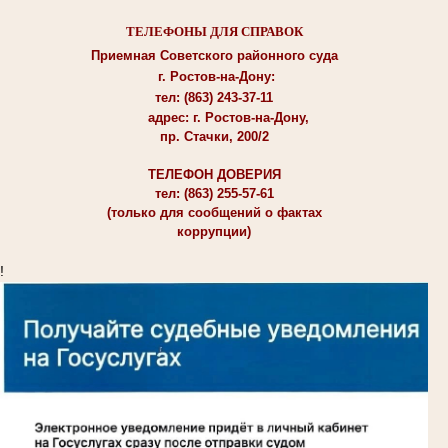
ТЕЛЕФОНЫ ДЛЯ СПРАВОК
Приемная Советского районного суда
г. Ростов-на-Дону:
тел: (863) 243-37-11
адрес: г. Ростов-на-Дону,
пр. Стачки, 200/2
ТЕЛЕФОН ДОВЕРИЯ
тел: (863) 255-57-61
(только для сообщений о фактах
коррупции)
!