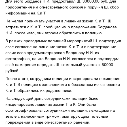
Для этого Богданов Н.И. предоставил Ш. 30000,00 руб. для
приобретения им огнестрельного оружия и поручил Ш. сбор
информации на К.и Т.
Не желая принимать участия в лишении жизни К. и Т., Ш.
встретился с К. и Т., сообщил им о предложении Богданова
Н.И. после чего, они втроем обратились в полицию.
В рамках проводимых полицией мероприятий Ш. подтвердил
свое согласие на лишение жизни К. и Т. и в подтверждение
своих слов продемонстрировал Богданову Н.И. их
фотографию, на что Богданов Н.И. согласился и подтвердил
своё намерение передать Ш. земельный участок и 50000
рублей.
После этого, сотрудники полиции инсценировали похищение
К. и Т. В полицию с заявлениями о безвестном исчезновении
К. и Т. обратились их родственники.
На следующий день сотрудниками полиции было
инсценировано лишение жизни Т. и К. Они были
сфотографированы сотрудниками полиции, лежащими на
земле с нанесенным гримом, имитирующим телесные
повреждения в виде огнестрельных ранений.