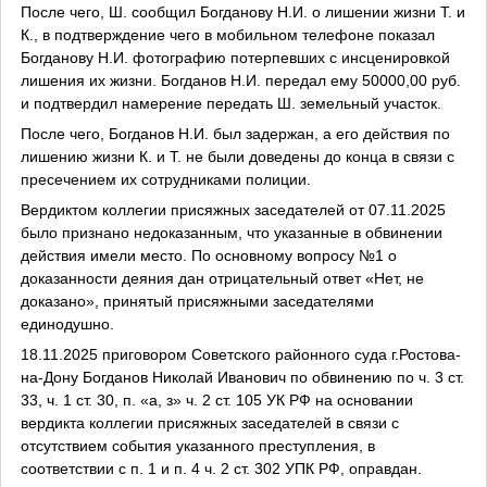
После чего, Ш. сообщил Богданову Н.И. о лишении жизни Т. и
К., в подтверждение чего в мобильном телефоне показал
Богданову Н.И. фотографию потерпевших с инсценировкой
лишения их жизни. Богданов Н.И. передал ему 50000,00 руб.
и подтвердил намерение передать Ш. земельный участок.
После чего, Богданов Н.И. был задержан, а его действия по
лишению жизни К. и Т. не были доведены до конца в связи с
пресечением их сотрудниками полиции.
Вердиктом коллегии присяжных заседателей от 07.11.2025
было признано недоказанным, что указанные в обвинении
действия имели место. По основному вопросу №1 о
доказанности деяния дан отрицательный ответ «Нет, не
доказано», принятый присяжными заседателями
единодушно.
18.11.2025 приговором Советского районного суда г.Ростова-
на-Дону Богданов Николай Иванович по обвинению по ч. 3 ст.
33, ч. 1 ст. 30, п. «а, з» ч. 2 ст. 105 УК РФ на основании
вердикта коллегии присяжных заседателей в связи с
отсутствием события указанного преступления, в
соответствии с п. 1 и п. 4 ч. 2 ст. 302 УПК РФ, оправдан.