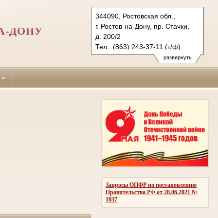
344090, Ростовская обл.,
г. Ростов-на-Дону, пр. Стачки,
А-ДОНУ
д. 200/2
Тел.: (863) 243-37-11 (т/ф)
Sovetsky.ros@sudrf.ru
развернуть
показать на карте
Запросы ОПФР по постановлению
Правительства РФ от 28.06.2021 №
1037