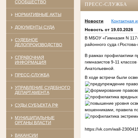
СООБЩЕСТВО
ПРЕСС-СЛУЖБА
НОРМАТИВНЫЕ АКТЫ
Новости
Контактная 
ДОКУМЕНТЫ СУДА
Новость от 19.03.2026
В МБОУ «Гимназия N 117» 
СУДЕБНОЕ
районного суда г.Ростова
ДЕЛОПРОИЗВОДСТВО
В рамках профилактики 
СПРАВОЧНАЯ
гимназистов 9-11 классов
ИНФОРМАЦИЯ
Анатольевной.
ПРЕСС-СЛУЖБА
В ходе встречи были ос
предупреждение право
УПРАВЛЕНИЕ СУДЕБНОГО
формирование правово
ДЕПАРТАМЕНТА
профилактика вредных
повышение уровня осве
СУДЫ СУБЪЕКТА РФ
мошенниками, правила по
профилактика экстрем
МУНИЦИПАЛЬНЫЕ
ОРГАНЫ ВЛАСТИ
https://vk.com/wall-23004
ВАКАНСИИ