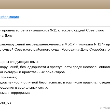
информация
прошла встреча гимназистов 9-11 классов с судьей Советского
-на-Дону
правонарушений несовершеннолетних в МБОУ «Гимназия N 117» пр
 с судьей Советского районного суда г.Ростова-на-Дону Скоробога
вещены следующие темы:
нарушений, безнадзорности и преступности среди несовершенноле
й культуры и нравственных ориентиров;
 привычек;
домленности о личной безопасности, в том числе правила поведе
ведения в социальных сетях;
изма и терроризма
1590_53
опубли