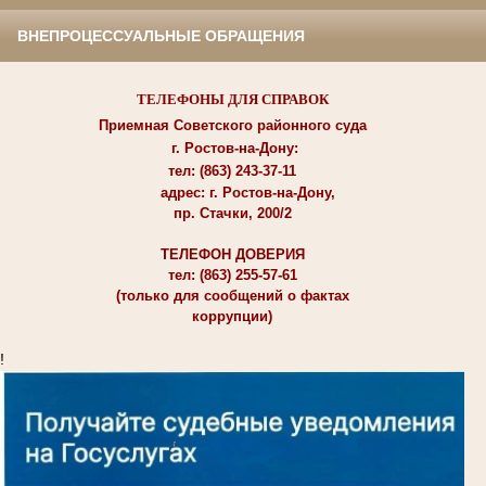
ВНЕПРОЦЕССУАЛЬНЫЕ ОБРАЩЕНИЯ
ТЕЛЕФОНЫ ДЛЯ СПРАВОК
Приемная Советского районного суда
г. Ростов-на-Дону:
тел: (863) 243-37-11
адрес: г. Ростов-на-Дону,
пр. Стачки, 200/2
ТЕЛЕФОН ДОВЕРИЯ
тел: (863) 255-57-61
(только для сообщений о фактах
коррупции)
!