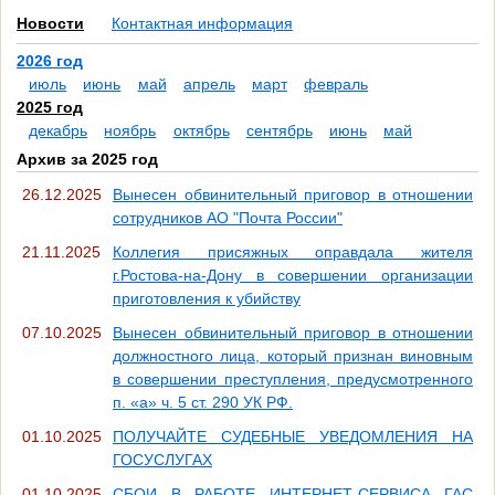
Новости
Контактная информация
2026 год
июль
июнь
май
апрель
март
февраль
2025 год
декабрь
ноябрь
октябрь
сентябрь
июнь
май
Архив за 2025 год
26.12.2025
Вынесен обвинительный приговор в отношении
сотрудников АО "Почта России"
21.11.2025
Коллегия присяжных оправдала жителя
г.Ростова-на-Дону в совершении организации
приготовления к убийству
07.10.2025
Вынесен обвинительный приговор в отношении
должностного лица, который признан виновным
в совершении преступления, предусмотренного
п. «а» ч. 5 ст. 290 УК РФ.
01.10.2025
ПОЛУЧАЙТЕ СУДЕБНЫЕ УВЕДОМЛЕНИЯ НА
ГОСУСЛУГАХ
01.10.2025
СБОИ В РАБОТЕ ИНТЕРНЕТ-СЕРВИСА ГАС