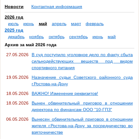
Новости
Контактная информация
2026 год
июль
июнь
май
апрель
март
февраль
2025 год
декабрь
ноябрь
октябрь
сентябрь
июнь
май
Архив за май 2026 года
27.05.2026
В суд поступило уголовное дело по факту сбыта
сильнодействующих веществ под видом
спортивного питания
19.05.2026
Назначение судьи Советского районного суда
г.Ростова-на-Дону
18.05.2026
ВАЖНО! Изменение реквизитов!
18.05.2026
Вынен обвинительный приговор в отношении
директора по финансам ООО "10-ГПЗ"
06.05.2026
Вынесен обвинительный приговор в отношении
жителя г.Ростова-на-Дону за посредничество во
взяточничестве