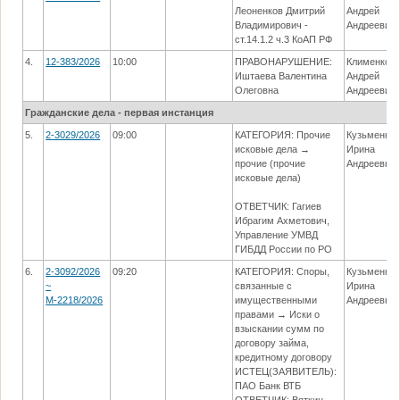
Леоненков Дмитрий
Андрей
Владимирович -
Андреевич
ст.14.1.2 ч.3 КоАП РФ
4.
12-383/2026
10:00
ПРАВОНАРУШЕНИЕ:
Клименко
Иштаева Валентина
Андрей
Олеговна
Андреевич
Гражданские дела - первая инстанция
5.
2-3029/2026
09:00
КАТЕГОРИЯ: Прочие
Кузьменко
исковые дела →
Ирина
прочие (прочие
Андреевна
исковые дела)
ОТВЕТЧИК: Гагиев
Ибрагим Ахметович,
Управление УМВД
ГИБДД России по РО
6.
2-3092/2026
09:20
КАТЕГОРИЯ: Споры,
Кузьменко
~
связанные с
Ирина
М-2218/2026
имущественными
Андреевна
правами → Иски о
взыскании сумм по
договору займа,
кредитному договору
ИСТЕЦ(ЗАЯВИТЕЛЬ):
ПАО Банк ВТБ
ОТВЕТЧИК: Вяткин