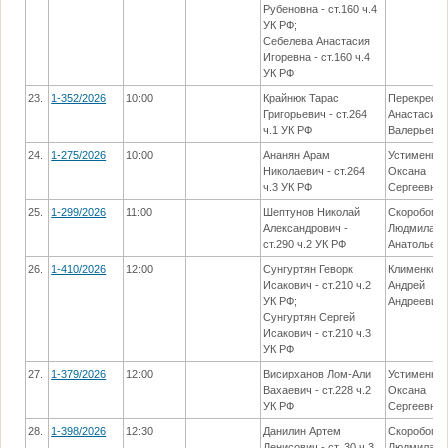
Рубеновна - ст.160 ч.4
УК РФ;
Себелева Анастасия
Игоревна - ст.160 ч.4
УК РФ
23.
1-352/2026
10:00
Крайнюк Тарас
Перекрест
Григорьевич - ст.264
Анастасия
ч.1 УК РФ
Валерьевн
24.
1-275/2026
10:00
Ананян Арам
Устименко
Николаевич - ст.264
Оксана
ч.3 УК РФ
Сергеевна
25.
1-299/2026
11:00
Шептунов Николай
Скоробогат
Александрович -
Людмила
ст.290 ч.2 УК РФ
Анатольев
26.
1-410/2026
12:00
Сунгуртян Геворк
Клименко
Исакович - ст.210 ч.2
Андрей
УК РФ;
Андреевич
Сунгуртян Сергей
Исакович - ст.210 ч.3
УК РФ
27.
1-379/2026
12:00
Висирханов Лом-Али
Устименко
Вахаевич - ст.228 ч.2
Оксана
УК РФ
Сергеевна
28.
1-398/2026
12:30
Данилин Артем
Скоробогат
Денисович - ст. 30 ч.3,
Людмила