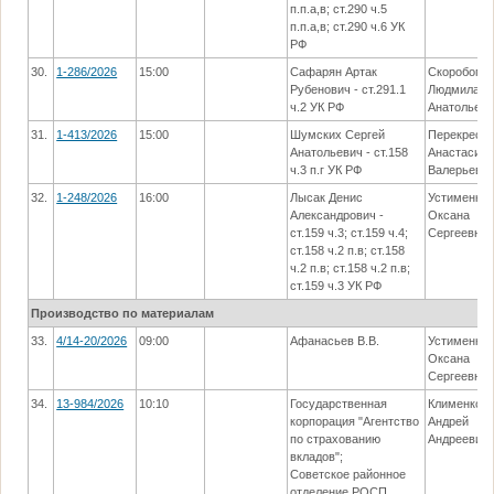
п.п.а,в; ст.290 ч.5
п.п.а,в; ст.290 ч.6 УК
РФ
30.
1-286/2026
15:00
Сафарян Артак
Скоробогат
Рубенович - ст.291.1
Людмила
ч.2 УК РФ
Анатольев
31.
1-413/2026
15:00
Шумских Сергей
Перекрест
Анатольевич - ст.158
Анастасия
ч.3 п.г УК РФ
Валерьевн
32.
1-248/2026
16:00
Лысак Денис
Устименко
Александрович -
Оксана
ст.159 ч.3; ст.159 ч.4;
Сергеевна
ст.158 ч.2 п.в; ст.158
ч.2 п.в; ст.158 ч.2 п.в;
ст.159 ч.3 УК РФ
Производство по материалам
33.
4/14-20/2026
09:00
Афанасьев В.В.
Устименко
Оксана
Сергеевна
34.
13-984/2026
10:10
Государственная
Клименко
корпорация "Агентство
Андрей
по страхованию
Андреевич
вкладов";
Советское районное
отделение РОСП