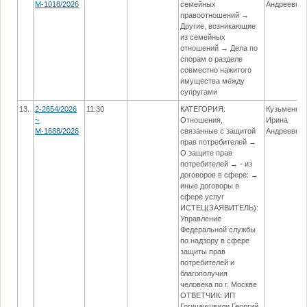
М-1018/2026
семейных
Андреевна
правоотношений →
Другие, возникающие
из семейных
отношений → Дела по
спорам о разделе
совместно нажитого
имущества между
супругами
13.
2-2654/2026
11:30
КАТЕГОРИЯ:
Кузьменко
~
Отношения,
Ирина
М-1688/2026
связанные с защитой
Андреевна
прав потребителей →
О защите прав
потребителей → - из
договоров в сфере: →
иные договоры в
сфере услуг
ИСТЕЦ(ЗАЯВИТЕЛЬ):
Управление
Федеральной службы
по надзору в сфере
защиты прав
потребителей и
благополучия
человека по г. Москве
ОТВЕТЧИК: ИП
Гогичаишвили Георгий