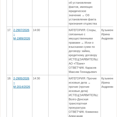
об установлении
фактов, имеющих
юридическое
значение → Об
установлении факта
признания отцовства
17.
2-2907/2026
14:00
КАТЕГОРИЯ: Споры,
Кузьменко
~
связанные с
Ирина
М-1989/2026
имущественными
Андреевна
правами → Иски о
взыскании сумм по
договору займа,
кредитному договору
ИСТЕЦ(ЗАЯВИТЕЛЬ):
АО «ТБанк»
ОТВЕТЧИК: Карасев
Максим Геннадьевич
18.
2-2905/2026
14:30
КАТЕГОРИЯ: Прочие
Кузьменко
~
исковые дела →
Ирина
М-2014/2026
прочие (прочие
Андреевна
исковые дела)
ИСТЕЦ(ЗАЯВИТЕЛЬ):
Волго-Донская
транспортная
прокуратура
ОТВЕТЧИК: Клименко
Александр