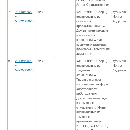
Антон Константинович
7.
2-3090/2026
09:30
КАТЕГОРИЯ: Споры,
Кузьменко
~
возникающие из
Ирина
М-2223/2026
семейных
Андреевна
правоотношений →
Другие, возникающие
из семейных
отношений → Об
изменении размера
или формы взыскания
алиментов
8.
2-3089/2026
09:35
КАТЕГОРИЯ: Споры,
Кузьменко
~
возникающие из
Ирина
М-2253/2026
трудовых
Андреевна
отношений →
Трудовые споры
(независимо от форм
собственности
работодателя): →
Другие, возникающие
из трудовых
отношений → Иные,
возникающие из
трудовых
правоотношений
ИСТЕЦ(ЗАЯВИТЕЛЬ):