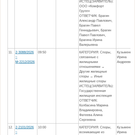
ИСТЕЦ(ЗАЯВИТЕЛЬ):
ООО «Комфорт
Групп»
ОТВЕТЧИК: Брагин
Александр Павлович,
Брагин Павел
Геннадьевич, Брагин
Павел Павлович,
Брагина Ирина
Валерьевна
11.
2-3088/2026
09:50
КАТЕГОРИЯ: Споры,
Кузьменко
~
связанные с
Ирина
М-2212/2026
жилищными
Андреевна
отношениями →
Другие жилищные
споры → Иные
жилищные споры
ИСТЕЦ(ЗАЯВИТЕЛЬ):
Государственная
жилищная инспекция
ОТВЕТЧИК:
Колбасина Марина
Владимировна,
Фатеева Алина
Сергеевна
12.
2-2101/2026
10:00
КАТЕГОРИЯ: Споры,
Кузьменко
~
возникающие из
Ирина