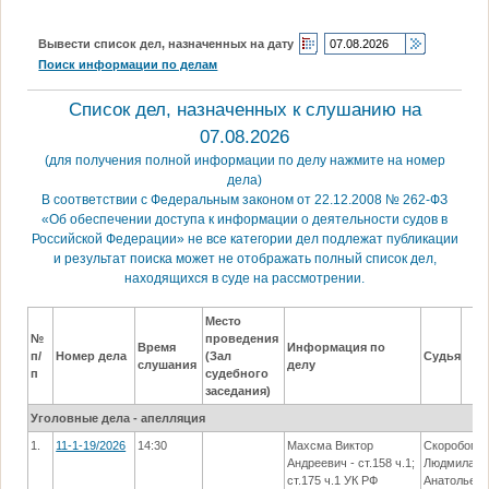
Вывести список дел, назначенных на дату
Поиск информации по делам
Список дел, назначенных к слушанию на
07.08.2026
(для получения полной информации по делу нажмите на номер
дела)
В соответствии с Федеральным законом от 22.12.2008 № 262-ФЗ
«Об обеспечении доступа к информации о деятельности судов в
Российской Федерации» не все категории дел подлежат публикации
и результат поиска может не отображать полный список дел,
находящихся в суде на рассмотрении.
Место
№
проведения
Время
Информация по
п/
Номер дела
(Зал
Судья
слушания
делу
п
судебного
заседания)
Уголовные дела - апелляция
1.
11-1-19/2026
14:30
Махсма Виктор
Скоробогат
Андреевич - ст.158 ч.1;
Людмила
ст.175 ч.1 УК РФ
Анатольев