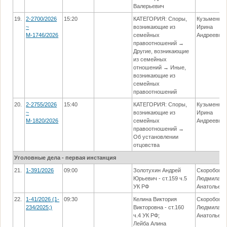
Валерьевич
19.
2-2700/2026
15:20
КАТЕГОРИЯ: Споры,
Кузьменко
~
возникающие из
Ирина
М-1746/2026
семейных
Андреевна
правоотношений →
Другие, возникающие
из семейных
отношений → Иные,
возникающие из
семейных
правоотношений
20.
2-2755/2026
15:40
КАТЕГОРИЯ: Споры,
Кузьменко
~
возникающие из
Ирина
М-1820/2026
семейных
Андреевна
правоотношений →
Об установлении
отцовства
Уголовные дела - первая инстанция
21.
1-391/2026
09:00
Золотухин Андрей
Скоробогат
Юрьевич - ст.159 ч.5
Людмила
УК РФ
Анатольев
22.
1-41/2026 (1-
09:30
Келина Виктория
Скоробогат
234/2025;)
Викторовна - ст.160
Людмила
ч.4 УК РФ;
Анатольев
Лейба Алина