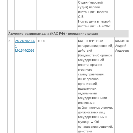
Судья (мировой
судья) первой
инстанции: Парагян
С.Б.
Номер дела в первой
инстанции: 5-1-7/2026
Административные дела (КАC РФ) - первая инстанция
2.
2а-2489/2026
11:00
КАТЕГОРИЯ: Об
Клименко
~
оспаривании решений,
Андрей
М-1544/2026
действий
Андреевич
(бездействия) органов
государственной
власти, органов
местного
самоуправления,
иных органов,
организаций,
наделенных
отдельными
государственными
или иными
публич.полномочиями,
должностных лиц,
государственных и
муници → Об
оспаривании решений,
действий