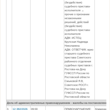
(бездействия)
судебного пристава-
исполнителя →
прочие о признании
незаконными
решений, действий
(бездействия)
судебного пристава-
исполнителя
АДМ. ИСТЕЦ:
Крупская Надежда
Николаевна
АДМ. ОТВЕТЧИК: врио
старшего судебного
пристава Советского
районного отделения
судебных приставов г.
Ростова-на-Дону
ГУФССП России по
Ростовской области
Смыковой Я.В,
Советское РОСП г.
Ростова-на-Дону
ГУФССП России по
Ростовской области
Дела об административных правонарушениях - жалобы на постановления
3.
12-382/2026
09:00
ПРАВОНАРУШЕНИЕ:
Клименко