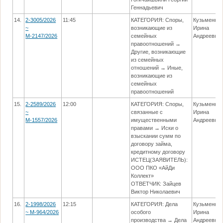
Геннадьевич
14.
2-3005/2026
11:45
КАТЕГОРИЯ: Споры,
Кузьменко
~
возникающие из
Ирина
М-2147/2026
семейных
Андреевна
правоотношений →
Другие, возникающие
из семейных
отношений → Иные,
возникающие из
семейных
правоотношений
15.
2-2589/2026
12:00
КАТЕГОРИЯ: Споры,
Кузьменко
~
связанные с
Ирина
М-1557/2026
имущественными
Андреевна
правами → Иски о
взыскании сумм по
договору займа,
кредитному договору
ИСТЕЦ(ЗАЯВИТЕЛЬ):
ООО ПКО «АйДи
Коллект»
ОТВЕТЧИК: Зайцев
Виктор Николаевич
16.
2-1998/2026
12:15
КАТЕГОРИЯ: Дела
Кузьменко
~ М-964/2026
особого
Ирина
производства → Дела
Андреевна