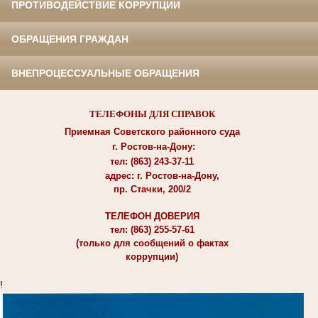
ПРОТИВОДЕЙСТВИЕ КОРРУПЦИИ
ОБРАЩЕНИЯ ГРАЖДАН
ВНЕПРОЦЕССУАЛЬНЫЕ ОБРАЩЕНИЯ
ТЕЛЕФОНЫ ДЛЯ СПРАВОК
Приемная Советского районного суда
г. Ростов-на-Дону:
тел: (863) 243-37-11
адрес: г. Ростов-на-Дону,
пр. Стачки, 200/2
ТЕЛЕФОН ДОВЕРИЯ
тел: (863) 255-57-61
(только для сообщений о фактах
коррупции)
!