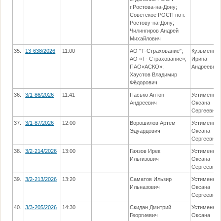
г.Ростова-на-Дону;
Советское РОСП по г.
Ростову-на-Дону;
Чилингиров Андрей
Михайлович
35.
13-638/2026
11:00
АО "Т-Страхование";
Кузьменко
АО «Т- Страхование»;
Ирина
ПАО«АСКО»;
Андреевна
Хаустов Владимир
Фёдорович
36.
3/1-86/2026
11:41
Пасько Антон
Устименко
Андреевич
Оксана
Сергеевна
37.
3/1-87/2026
12:00
Ворошилов Артем
Устименко
Эдуардович
Оксана
Сергеевна
38.
3/2-214/2026
13:00
Гаязов Ирек
Устименко
Ильгизович
Оксана
Сергеевна
39.
3/2-213/2026
13:20
Саматов Ильзир
Устименко
Ильназович
Оксана
Сергеевна
40.
3/3-205/2026
14:30
Скидан Дмитрий
Устименко
Георгиевич
Оксана