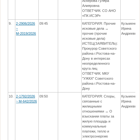
Аскерова Гуляра
Алияровна
ОТВЕТЧИК: СО АНО
«ПК ИСЭР»
9.
2-2906/2026
09:45
КАТЕГОРИЯ: Прочие
Кузьменко
~
исковые дела →
Ирина
М-2019/2026
прочие (прочие
Андреевна
исковые дела)
ИСТЕЦ(ЗАЯВИТЕЛЬ):
Прокурор Советского
района г.Ростова-на-
Дону в интересах
неопределенного
круга лиц
ОТВЕТЧИК: МКУ
"УЖКХ" Советского
района г.Ростова-на-
Дону
10.
2-1792/2026
09:50
КАТЕГОРИЯ: Споры,
Кузьменко
~ М-642/2026
связанные с
Ирина
жилищными
Андреевна
отношениями → О
взыскании платы за
жилую площадь и
коммунальные
платежи, тепло и
электроэнергию